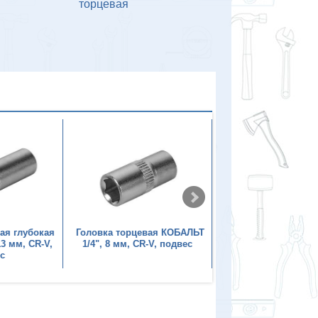
торцевая
ая глубокая
Головка торцевая КОБАЛЬТ
Головка торцевая г
3 мм, CR-V,
1/4", 8 мм, CR-V, подвес
КОБАЛЬТ 1/4", 9 мм
с
подвес