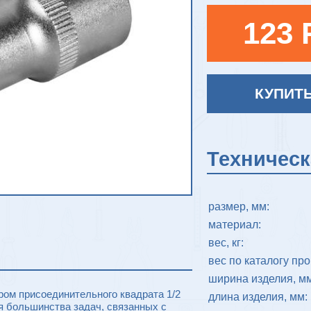
123 
КУПИТ
Техничес
размер, мм:
материал:
вес, кг:
вес по каталогу про
ширина изделия, мм
ом присоединительного квадрата 1/2
длина изделия, мм:
я большинства задач, связанных с