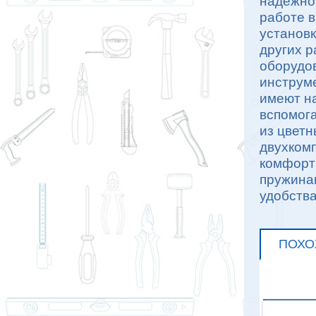
надежно
работе 
установк
других р
оборудов
инструме
имеют на
вспомог
из цвет
двухком
комфорт
пружина
удобства
ПОХО