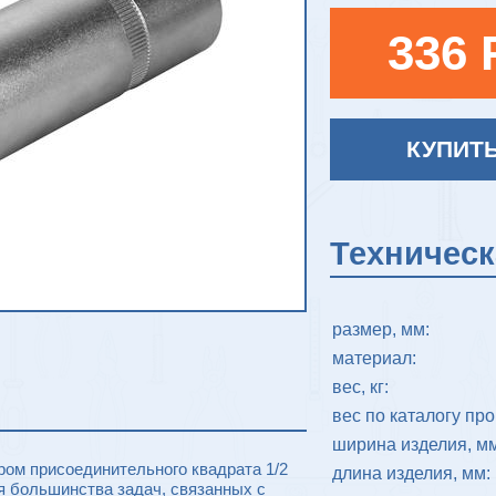
336 
КУПИТ
Техничес
размер, мм:
материал:
вес, кг:
вес по каталогу про
ширина изделия, мм
ом присоединительного квадрата 1/2
длина изделия, мм:
я большинства задач, связанных с