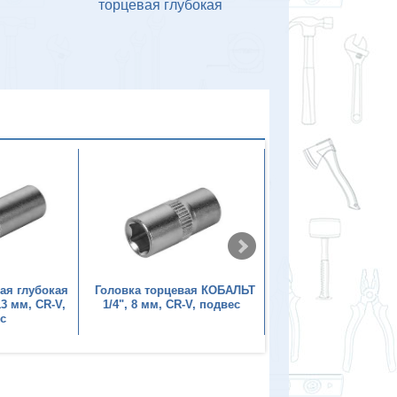
торцевая глубокая
ая глубокая
Головка торцевая КОБАЛЬТ
Головка торцевая г
3 мм, CR-V,
1/4", 8 мм, CR-V, подвес
КОБАЛЬТ 1/4", 9 мм
с
подвес