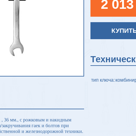
2 013
КУПИТ
Техничес
тип ключа:
комбини
 36 мм., с рожковым и накидным
/закручивания гаек и болтов при
йственной и железнодорожной техники.