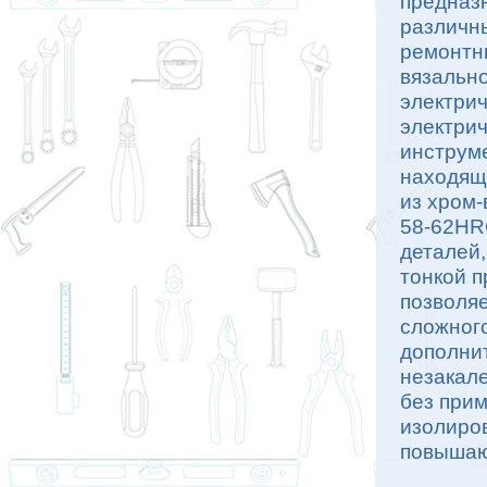
предназ
различны
ремонтны
вязально
электри
электрич
инструме
находящ
из хром-
58-62HR
деталей,
тонкой п
позволяе
сложног
дополни
незакал
без прим
изолиро
повышаю