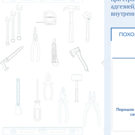
адгезией
внутренн
ПОХО
Порошок меловой КОБАЛЬТ
Порошок
синий 115 гр.
си