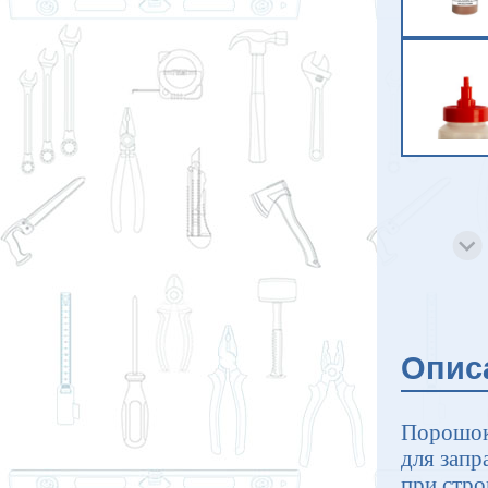
Опис
Порошок
для запр
при стро