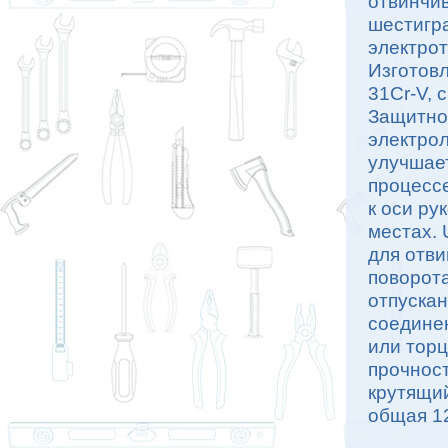
отвинчив
шестигр
электрот
Изготовл
31Cr-V, 
Защитно
электрол
улучшает
процессе
к оси ру
местах.
для отви
поворота
отпускан
соедине
или торц
прочнос
крутящий
общая 12