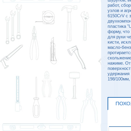
работ, сбо
узлов и аг
6150CrV с 
двухкомпон
пластика "
форму, что
для руки ч
кисти, иск
масло-бенз
протираетс
скольжение
нажиме. От
поверхност
удержания 
198/100мм,
ПОХО