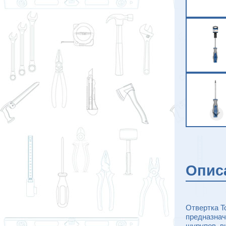
Опис
Отвертка T
предназнач
шурупов, в