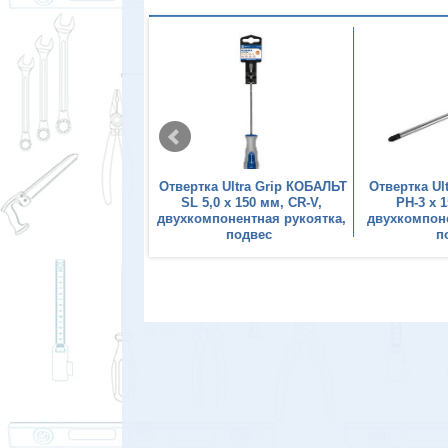
а Ultra Grip КОБАЛЬТ
Отвертка Ultra Grip КОБАЛЬТ
Отвертка Ul
per-25 х 100 мм, CR-V,
SL 5,0 х 150 мм, CR-V,
PH-3 х 
понентная рукоятка,
двухкомпонентная рукоятка,
двухкомпоне
подвес
подвес
п