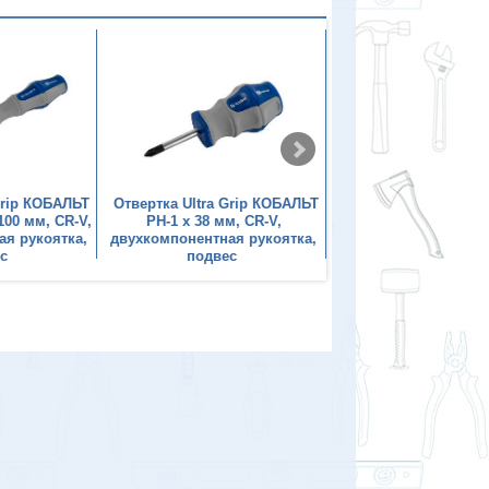
Grip КОБАЛЬТ
Отвертка Ultra Grip КОБАЛЬТ
Отвертка Ultra Grip
100 мм, CR-V,
PH-1 х 38 мм, CR-V,
PH-2 х 100 мм, C
ая рукоятка,
двухкомпонентная рукоятка,
двухкомпонентная р
с
подвес
подвес