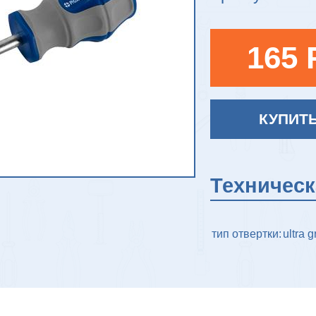
165 
КУПИТ
Техничес
тип отвертки:
ultra g