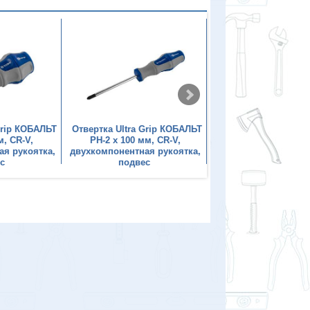
Grip КОБАЛЬТ
Отвертка Ultra Grip КОБАЛЬТ
Отвертка Ultra Grip
м, CR-V,
PH-2 х 100 мм, CR-V,
PZ-1 х 75 мм, C
ая рукоятка,
двухкомпонентная рукоятка,
двухкомпонентная р
с
подвес
подвес