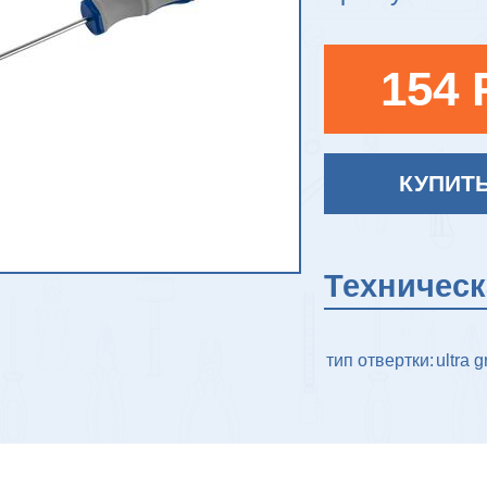
154 
КУПИТ
Техничес
тип отвертки:
ultra g