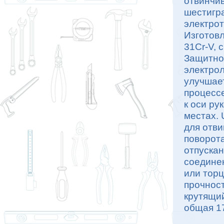
отвинчив
шестигр
электрот
Изготовл
31Cr-V, 
Защитно
электрол
улучшает
процессе
к оси ру
местах.
для отви
поворота
отпускан
соедине
или торц
прочнос
крутящий
общая 17