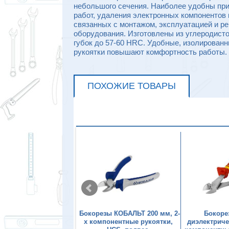
небольшого сечения. Наиболее удобны при
работ, удаления электронных компонентов
связанных с монтажом, эксплуатацией и ре
оборудования. Изготовлены из углеродисто
губок до 57-60 HRC. Удобные, изолирован
рукоятки повышают комфортность работы.
ПОХОЖИЕ ТОВАРЫ
ы КОБАЛЬТ мини, 115
Бокорезы КОБАЛЬТ 200 мм, 2-
Бокоре
2-х компонентные
х компонентные рукоятки,
диэлектричес