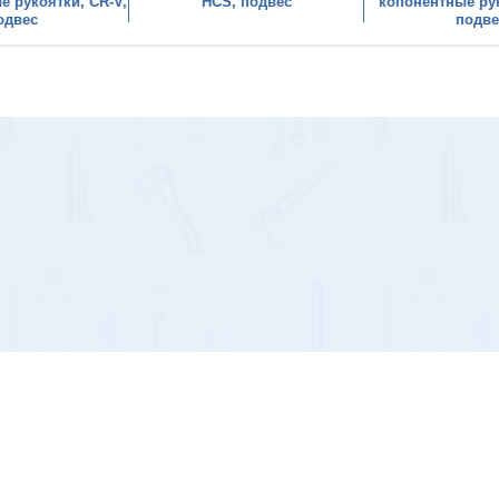
 рукоятки, CR-V,
HCS, подвес
копонентные ру
одвес
подве
тер А, помещение 2-Н ИНН