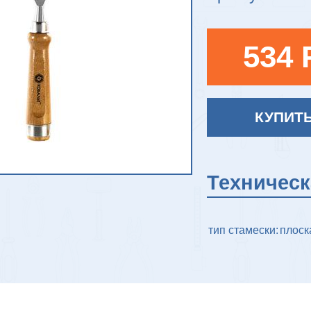
534 
КУПИТ
Техничес
тип стамески:
плоск