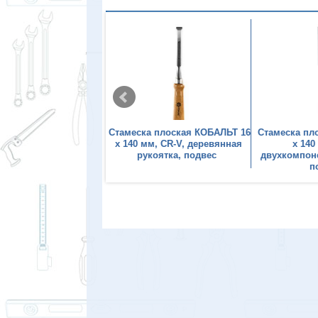
 стамесок КОБАЛЬТ
Стамеска плоская КОБАЛЬТ 16
Стамеска пл
6, 12, 18, 24 х 140 мм,
х 140 мм, CR-V, деревянная
х 140
 двухкомпонентная
рукоятка, подвес
двухкомпоне
ка, 4 ШТ., блистер
п