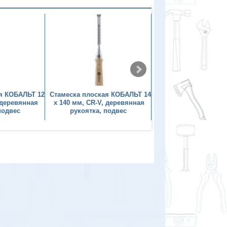
я КОБАЛЬТ 12
Стамеска плоская КОБАЛЬТ 14
Набор стамесок К
 деревянная
х 140 мм, CR-V, деревянная
плоских: 6, 12, 18, 24
подвес
рукоятка, подвес
CR-V, деревянная ру
точильный камень,
кейс