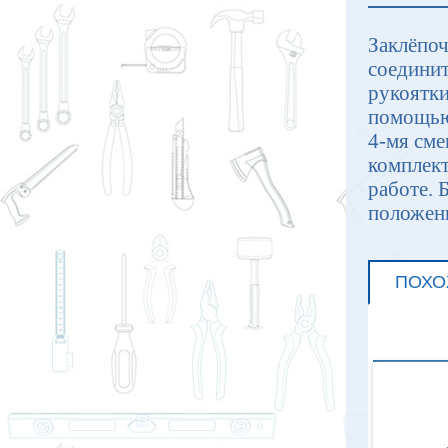
Заклёпоч
соединит
рукоятки
помощью
4-мя сме
комплект
работе. 
положени
ПОХО