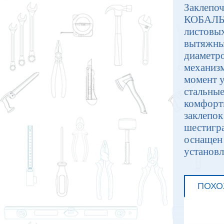
Заклепо
КОБАЛЬТ
листовы
вытяжных
диаметро
механизм
момент у
стальны
комфортн
заклепок
шестигр
оснащен
установл
ПОХО