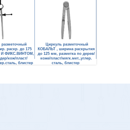
 разметочный
Циркуль разметочный
Циркуль ра
р. раскр. до 175
КОБАЛЬТ , ширина раскрытия
КОБАЛЬТ , шири
. И ФИКС.ВИНТОМ,
до 125 мм, разметка по дерев/
до 175 мм, разм
дер/кож/пласт/
коже/пласт/мягк.мет.,углер.
коже/пласт/мяг
лер.сталь, блистер
сталь, блистер
сталь, б