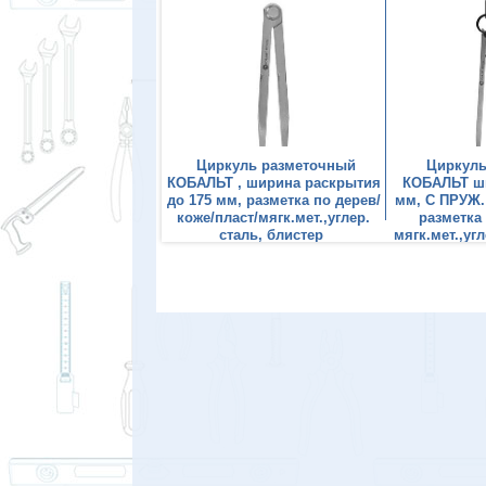
уль разметочный
Циркуль разметочный
Циркуль
 , ширина раскрытия
КОБАЛЬТ , ширина раскрытия
КОБАЛЬТ ши
м, разметка по дерев/
до 175 мм, разметка по дерев/
мм, С ПРУЖ
аст/мягк.мет.,углер.
коже/пласт/мягк.мет.,углер.
разметка 
таль, блистер
сталь, блистер
мягк.мет.,уг