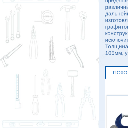
предназ
различны
дальнейш
изготов
графито
конструк
исключит
Толщина
105мм, у
ПОХО