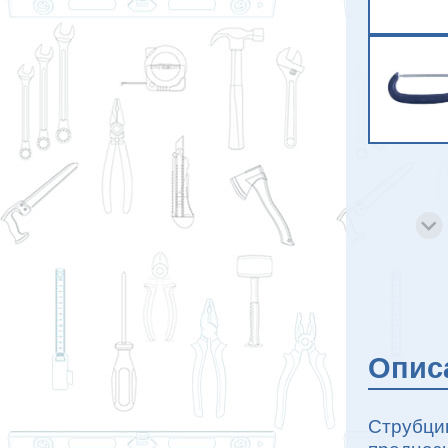
Опис
Струбци