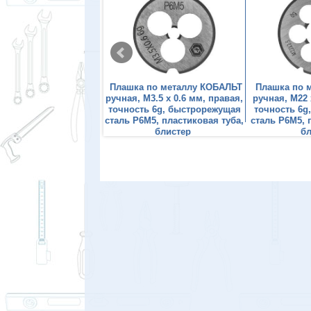
 по металлу КОБАЛЬТ
Плашка по металлу КОБАЛЬТ
Плашка по 
М20 х 2.5 мм, правая,
ручная, М3.5 х 0.6 мм, правая,
ручная, М22 
ь 6g, быстрорежущая
точность 6g, быстрорежущая
точность 6g
М5, пластиковая туба,
сталь Р6М5, пластиковая туба,
сталь Р6М5, 
блистер
блистер
б