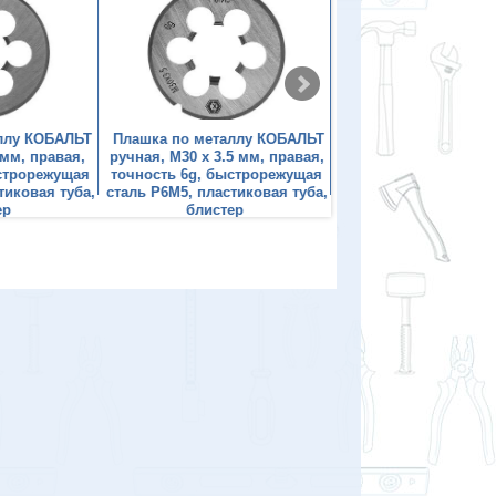
ллу КОБАЛЬТ
Плашка по металлу КОБАЛЬТ
Плашка по металлу
 мм, правая,
ручная, М30 х 3.5 мм, правая,
ручная, М3 х 0.5 мм,
ыстрорежущая
точность 6g, быстрорежущая
точность 6g, быстр
тиковая туба,
сталь Р6М5, пластиковая туба,
сталь Р6М5, пластико
ер
блистер
блистер