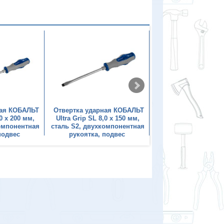
ная КОБАЛЬТ
Отвертка ударная КОБАЛЬТ
Набор отверток К
,0 x 200 мм,
Ultra Grip SL 8,0 x 150 мм,
ударных Ultra Grip, 6
компонентная
сталь S2, двухкомпонентная
РН2, РН3, SL 5.5, SL6
подвес
рукоятка, подвес
сталь S2, коро