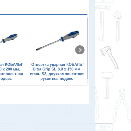
ная КОБАЛЬТ
Отвертка ударная КОБАЛЬТ
Набор отверток К
,0 x 200 мм,
Ultra Grip SL 8,0 x 150 мм,
ударных Ultra Grip, 6
компонентная
сталь S2, двухкомпонентная
РН2, РН3, SL 5.5, SL6
подвес
рукоятка, подвес
сталь S2, коро