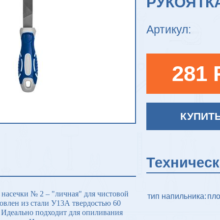
РУКОЯТК
Артикул:
281 
КУПИТ
Техничес
асечки № 2 – "личная" для чистовой
тип напильника:
пло
товлен из стали У13А твердостью 60
 Идеально подходит для опиливания