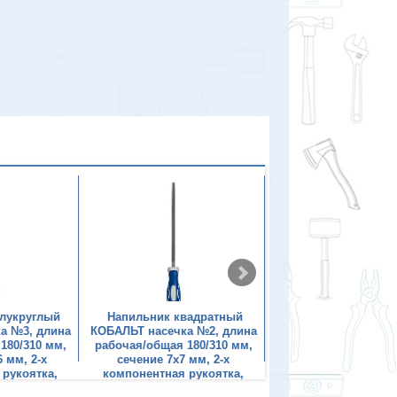
лукруглый
Напильник квадратный
Напильник полук
а №3, длина
КОБАЛЬТ насечка №2, длина
КОБАЛЬТ насечка №2
180/310 мм,
рабочая/общая 180/310 мм,
рабочая/общая 225/
 мм, 2-х
сечение 7х7 мм, 2-х
сечение 24х7 мм,
 рукоятка,
компонентная рукоятка,
компонентная рук
ер
блистер
блистер