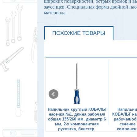
широких поверхностей, острых кромок и вы
заусенцев. Специальная форма двойной на
материала.
ПОХОЖИЕ ТОВАРЫ
ник круглый КОБАЛЬТ
Напильник круглый КОБАЛЬТ
Напильни
 №2, длина рабочая/
насечка №1, длина рабочая/
КОБАЛЬТ на
25/360 мм, диаметр 9
общая 135/260 мм, диаметр 6
рабочая/об
2-х компонентная
мм, 2-х компонентная
сечение 
коятка, блистер
рукоятка, блистер
компонент
б