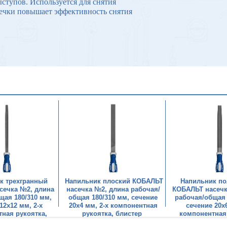
ступов. Используется для снятия
сечки повышает эффективность снятия
к трехгранный
Напильник плоский КОБАЛЬТ
Напильник по
сечка №2, длина
насечка №2, длина рабочая/
КОБАЛЬТ насечк
щая 180/310 мм,
общая 180/310 мм, сечение
рабочая/общая 
12х12 мм, 2-х
20х4 мм, 2-х компонентная
сечение 20х6
ная рукоятка,
рукоятка, блистер
компонентная
листер
блист