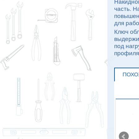
Накидно
часть. Н
повышенн
для рабо
Ключ об
выдержи
под нагр
профиля 
ПОХО