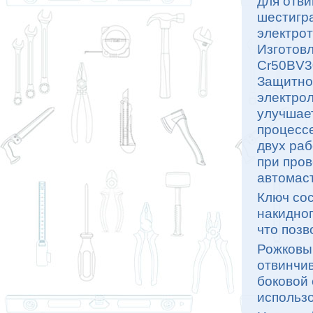
для отви
шестигр
электрот
Изготовл
Cr50BV30
Защитно
электрол
улучшает
процессе
двух раб
при пров
автомаст
Ключ сос
накидног
что позв
Рожковы
отвинчив
боковой
использо