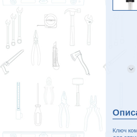
Опис
Ключ ко