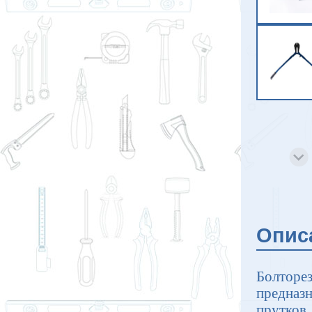
Опис
Болторе
предназн
прутков,