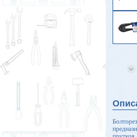
Опис
Болторе
предназн
прутков,