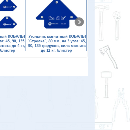
тный КОБАЛЬТ
Угольник магнитный КОБАЛЬТ
Угольник магнитный
а: 45, 90, 135
"Стрелка", 80 мм, на 3 угла: 45,
95х48 мм, на 6 углов: 3
гнита до 4 кг,
90, 135 градусов, сила магнита
75, 90, 135 градусо
 блистер
до 11 кг, блистер
магнита до 11 кг, б