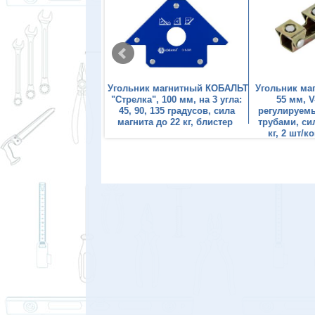
к магнитный КОБАЛЬТ
Угольник магнитный КОБАЛЬТ
Угольник ма
мм, на 6 углов: 30, 45,
"Стрелка", 100 мм, на 3 угла:
55 мм, 
90, 135 градусов, сила
45, 90, 135 градусов, сила
регулируемы
а до 34 кг, блистер
магнита до 22 кг, блистер
трубами, сил
кг, 2 шт/к