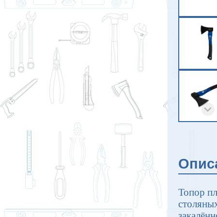
Опис
Топор п
столяных
закалённ