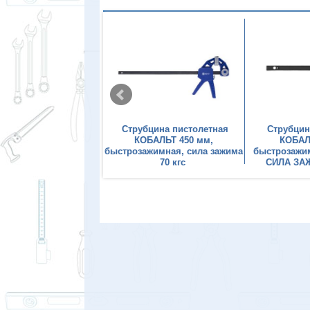
бцина пистолетная
Струбцина пистолетная
Струбцин
БАЛЬТ 150 мм,
КОБАЛЬТ 450 мм,
КОБАЛ
ажимная, сила зажима
быстрозажимная, сила зажима
быстрозажим
70 кгc
70 кгc
СИЛА ЗАЖ