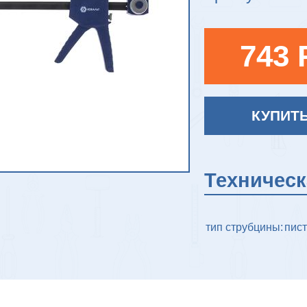
743 
КУПИТ
Техничес
тип струбцины:
пис