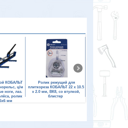
ной КОБАЛЬТ
Ролик режущий для
Ролик режущий
норельс, ц/м
плиткореза КОБАЛЬТ 22 х 10.5
плиткореза КОБАЛЬТ 2
е ноги, лаз.
х 2.0 мм, ВК8, со втулкой,
5.0 мм, ВК8, встр
олёса, ролик
блистер
подшипник, бли
х6х6 мм