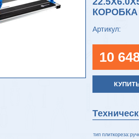
22.5Х6.0Х
КОРОБКА
Артикул:
10 648
КУПИТ
Техничес
тип плиткореза:
руч