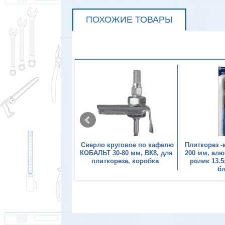
ПОХОЖИЕ ТОВАРЫ
лик режущий для
Сверло круговое по кафелю
Плиткорез 
еза КОБАЛЬТ 15 х 6 х
КОБАЛЬТ 30-80 мм, ВК8, для
200 мм, ал
м, ВК8, со втулкой,
плиткореза, коробка
ролик 13.5
блистер
б