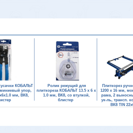
-кусачки КОБАЛЬТ
Ролик режущий для
Плиткорез руч
юминиевый упор,
плиткореза КОБАЛЬТ 13.5 х 6 х
1200 х 16 мм, мо
х6х1.0 мм, ВК8,
1.0 мм, ВК8, со втулкой,
рама, 2 выносны
листер
блистер
ук-ль, трансп. к
ВК8 TIN 22