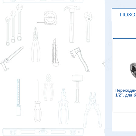
ПОХО
Переходник-адаптер КОБАЛЬТ
Переходни
1/2", для бит c хвостовиком 8
1/2", для 
мм