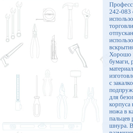
Професс
242-083 
использо
торговли
отпускан
использо
вскрытия
Хорошо п
бумаги, 
материал
изготовл
с закалк
подпруж
для безо
корпуса 
ножа в к
пальцев 
шнура. В
размещен