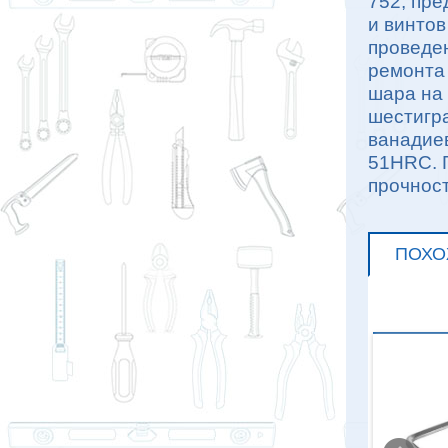
752, пр
и винто
проведен
ремонта 
шара на 
шестигра
ванадиев
51HRC. 
прочност
ПОХО