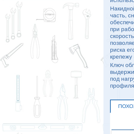
использо
Накидно
часть, с
обеспеч
при рабо
скорость
позволяе
риска ег
крепежу 
Ключ об
выдержи
под нагр
профиля 
ПОХО