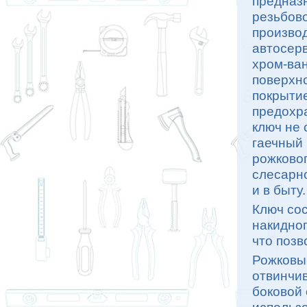
предназ
резьбов
производ
автосерв
хром-ван
поверхн
покрыти
предохра
ключ не 
гаечный 
рожковог
слесарно
и в быту.
Ключ сос
накидног
что позв
Рожковы
отвинчив
боковой