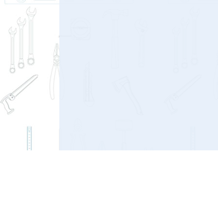
© 2026 КОБАЛЬТ
Общество с ограниченной ответственностью «Парус»
199155, Санкт-Петербург г, Декабристов пер, дом 8, ли
7801675907 КПП 780101001