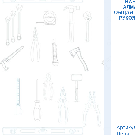
НАБ
АЛМ
ОБЩАЯ 
РУКОЯ
Артику
Цена: