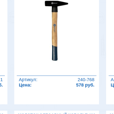
51
Артикул:
240-768
А
б.
Цена:
578 руб.
Ц