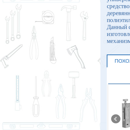
средство
деревянн
полиэтил
Данный 
изготовл
механизм
ПОХО